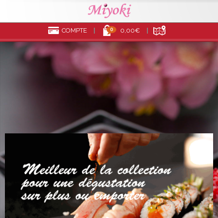
0
COMPTE
0,00€