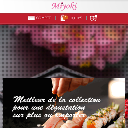
0
COMPTE
0,00€