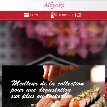
0
COMPTE
0,00€