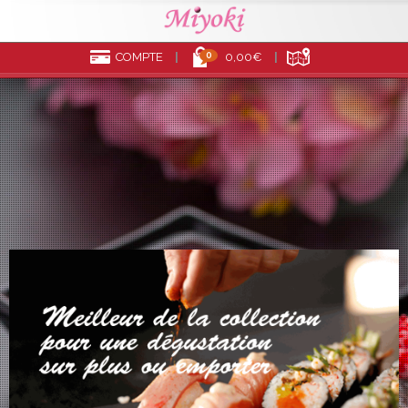
0
COMPTE
0,00€