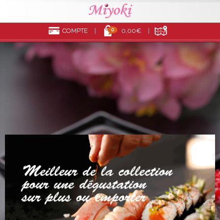
0
COMPTE
0,00€